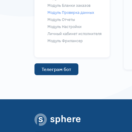
Модуль Бланки заказов
Модуль Проверка данных
Модуль Отчеты
Модуль Настройки
Личный кабинет исполнителя
Модуль Фрилансер
Телеграм бот