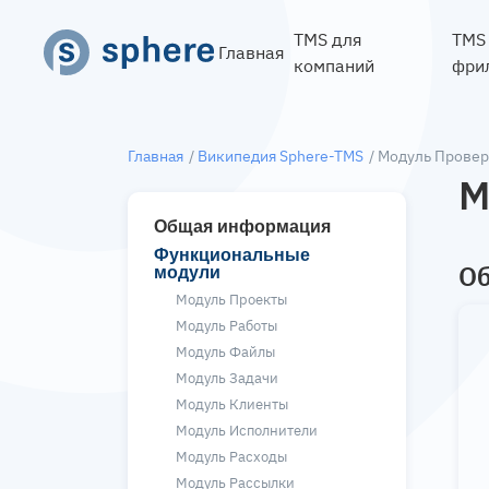
TMS для
TMS
Главная
компаний
фри
Главная
/
Википедия Sphere-TMS
/ Модуль Провер
М
Общая информация
Функциональные
О
модули
Модуль Проекты
Модуль Работы
Модуль Файлы
Модуль Задачи
Модуль Клиенты
Модуль Исполнители
Модуль Расходы
Модуль Рассылки