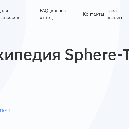
 для
FAQ (вопрос-
База
Контакты
лансеров
ответ)
знаний
кипедия Sphere-
нтами